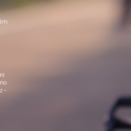
sím
ás
eno
z -