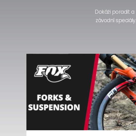
Dokáži poradit a
závodní speciál