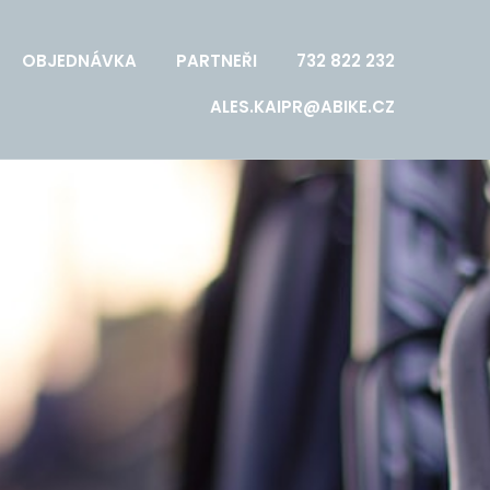
OBJEDNÁVKA
PARTNEŘI
732 822 232
ALES.KAIPR@ABIKE.CZ