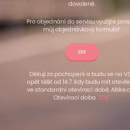
dovolené.
Pro objednání do servisu využijte pro
můj objednávkový formulář.
ZDE
Děkuji za pochopení a budu se na V
opět těšit od 14.7. kdy budu mít otevř
ve standardní otevírací době. ABike.c
Otevírací doba
"ZDE"