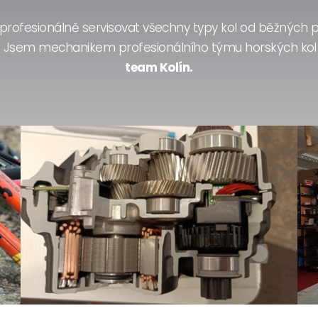
 profesionálně servisovat všechny typy kol od běžných p
y. Jsem mechanikem profesionálního týmu horských ko
team Kolín.