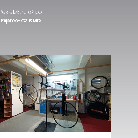
řes elektra až po
l
Expres-CZ BMD