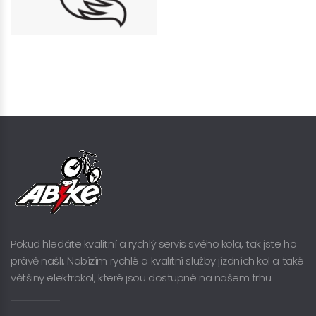
Pokud hledáte kvalitní a rychlý servis svého kola, tak jste ho
právě našli. Nabízím rychlé a kvalitní služby jízdních kol a také
většiny elektrokol, které jsou dostupné na našem trhu.