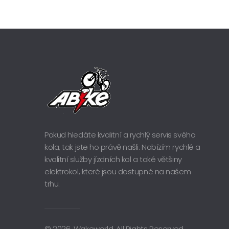
Pokud hledáte kvalitní a rychlý servis svého
kola, tak jste ho právě našli. Nabízím rychlé a
kvalitní služby jízdních kol a také většiny
elektrokol, které jsou dostupné na našem
trhu.
© 2026. Wakeworld. All Rights Reserved.