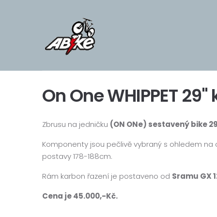
On One WHIPPET 29" 
Zbrusu na jedničku
(ON ONe) sestavený bike 2
Komponenty jsou pečlivě vybraný s ohledem na co
postavy 178-188cm.
Rám karbon řazení je postaveno od
Sramu GX 1
Cena je 45.000,-Kč.