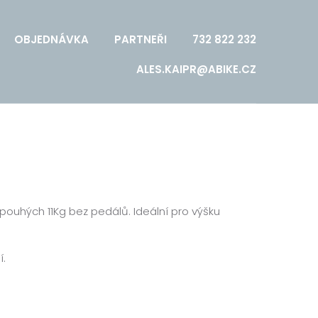
OBJEDNÁVKA
PARTNEŘI
732 822 232
ALES.KAIPR@ABIKE.CZ
ouhých 11Kg bez pedálů. Ideální pro výšku
í.