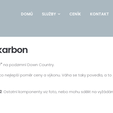
DOMŮ
SLUŽBY
CENÍK
KONTAKT
karbon
9"
na podzimní Down Country.
 nejlepší poměr ceny a výkonu. Váha se taky povedla, a to p
2
. Ostatní komponenty viz foto, nebo mohu sdělit na vyžádán