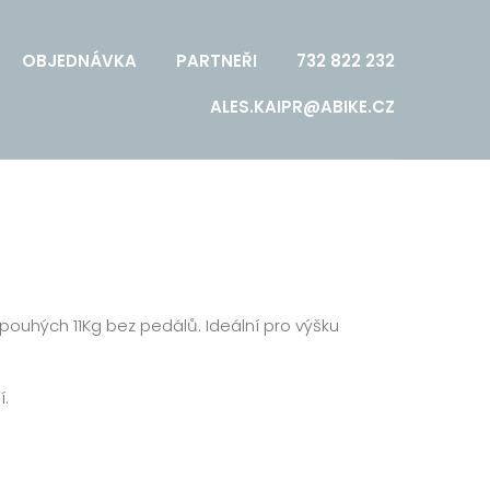
OBJEDNÁVKA
PARTNEŘI
732 822 232
ALES.KAIPR@ABIKE.CZ
ouhých 11Kg bez pedálů. Ideální pro výšku
í.