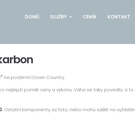
DOMŮ
SLUŽBY
CENÍK
KONTAKT
karbon
9"
na podzimní Down Country.
 nejlepší poměr ceny a výkonu. Váha se taky povedla, a to p
2
. Ostatní komponenty viz foto, nebo mohu sdělit na vyžádán