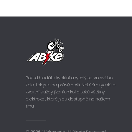
Pokud hledáte kvalitní a rychlý servis svého
kola, tak jste ho právě našli. Nabízím rychlé a
kvalitní služby jízdních kol a také většiny
elektrokol, které jsou dostupné na našem
trhu.
© 2026. Wakeworld. All Rights Reserved.