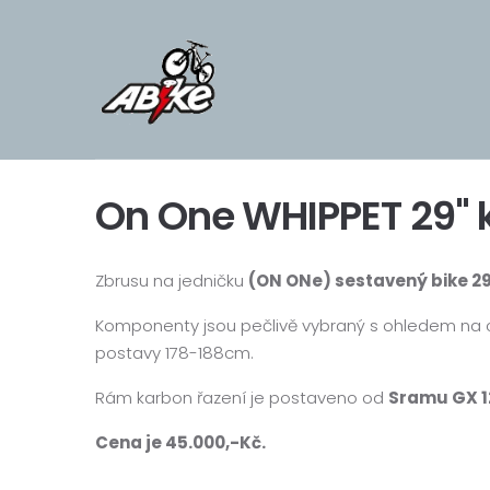
On One WHIPPET 29" 
Zbrusu na jedničku
(ON ONe) sestavený bike 2
Komponenty jsou pečlivě vybraný s ohledem na co
postavy 178-188cm.
Rám karbon řazení je postaveno od
Sramu GX 1
Cena je 45.000,-Kč.