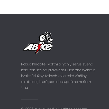
Pokud hledáte kvalitní a rychlý servis svého
kola, tak jste ho právě našli. Nabízím rychlé a
kvalitní služby jízdních kol a také většiny
elektrokol, které jsou dostupné na našem
trhu.
© 2026. Wakeworld. All Rights Reserved.