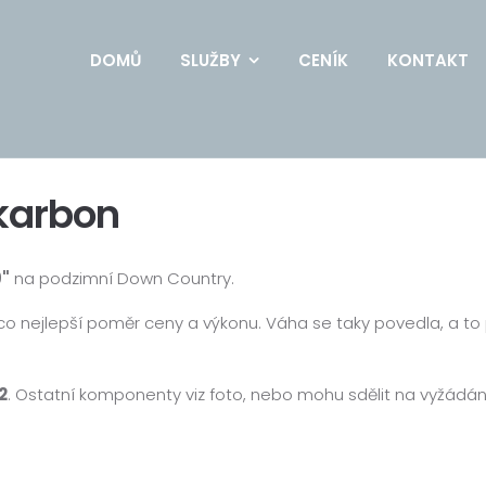
DOMŮ
SLUŽBY
CENÍK
KONTAKT
karbon
9"
na podzimní Down Country.
 nejlepší poměr ceny a výkonu. Váha se taky povedla, a to p
2
. Ostatní komponenty viz foto, nebo mohu sdělit na vyžádán