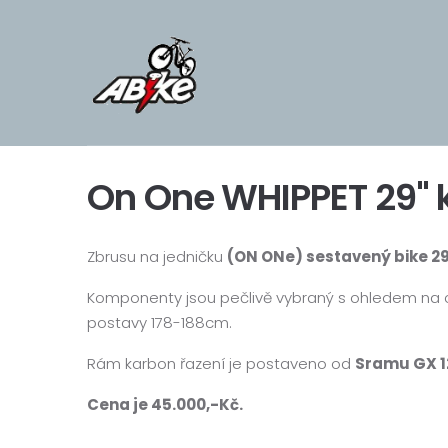
On One WHIPPET 29" 
Zbrusu na jedničku
(ON ONe) sestavený bike 2
Komponenty jsou pečlivě vybraný s ohledem na co
postavy 178-188cm.
Rám karbon řazení je postaveno od
Sramu GX 1
Cena je 45.000,-Kč.