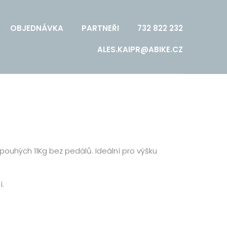
OBJEDNÁVKA
PARTNEŘI
732 822 232
ALES.KAIPR@ABIKE.CZ
ouhých 11Kg bez pedálů. Ideální pro výšku
í.