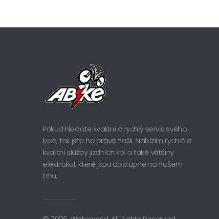
Pokud hledáte kvalitní a rychlý servis svého
kola, tak jste ho právě našli. Nabízím rychlé a
kvalitní služby jízdních kol a také většiny
elektrokol, které jsou dostupné na našem
trhu.
© 2026. Wakeworld. All Rights Reserved.