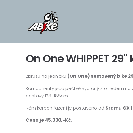
On One WHIPPET 29" 
Zbrusu na jedničku
(ON ONe) sestavený bike 2
Komponenty jsou pečlivě vybraný s ohledem na co
postavy 178-188cm.
Rám karbon řazení je postaveno od
Sramu GX 1
Cena je 45.000,-Kč.