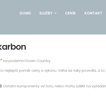
DOMŮ
SLUŽBY
CENÍK
KONTAKT
karbon
9"
na podzimní Down Country.
 nejlepší poměr ceny a výkonu. Váha se taky povedla, a to p
2
. Ostatní komponenty viz foto, nebo mohu sdělit na vyžádán