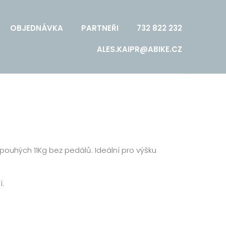
OBJEDNÁVKA
PARTNEŘI
732 822 232
ALES.KAIPR@ABIKE.CZ
ouhých 11Kg bez pedálů. Ideální pro výšku
í.